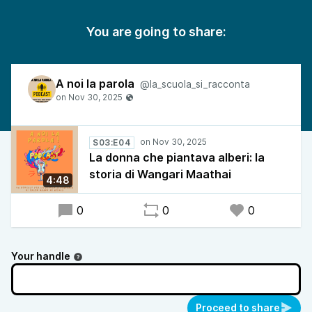
You are going to share:
A noi la parola
@la_scuola_si_racconta
S03:E04
La donna che piantava alberi: la
storia di Wangari Maathai
4:48
0
0
0
Your handle
Proceed to share