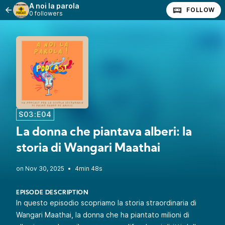
A noi la parola
FOLLOW
0 followers
S03:E04
La donna che piantava alberi: la
storia di Wangari Maathai
•
4min 48s
EPISODE DESCRIPTION
In questo episodio scopriamo la storia straordinaria di
Wangari Maathai, la donna che ha piantato milioni di