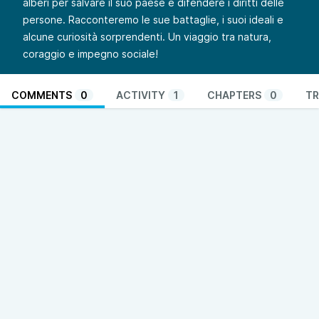
alberi per salvare il suo paese e difendere i diritti delle
persone. Racconteremo le sue battaglie, i suoi ideali e
alcune curiosità sorprendenti. Un viaggio tra natura,
coraggio e impegno sociale!
COMMENTS
0
ACTIVITY
1
CHAPTERS
0
TR