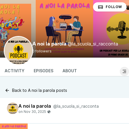
FOLLOW
@la_scuola_si_racconta
A noi la parola
0 followers
ACTIVITY
EPISODES
ABOUT
Back to A noi la parola posts
A noi la parola
@la_scuola_si_racconta