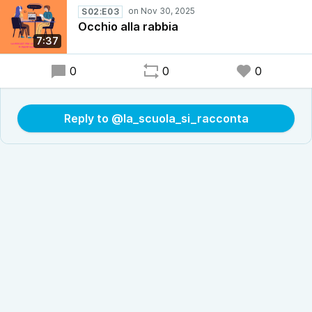
S02:E03
Occhio alla rabbia
7:37
0
0
0
Reply to @la_scuola_si_racconta