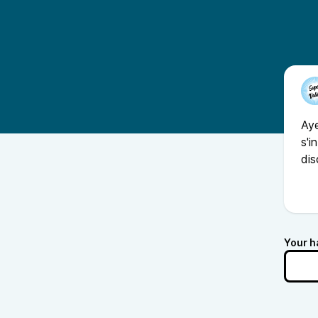
Aye
s'i
dis
Your h