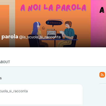
a parola
@la_scuola_si_racconta
ABOUT
ts
cuola_si_racconta