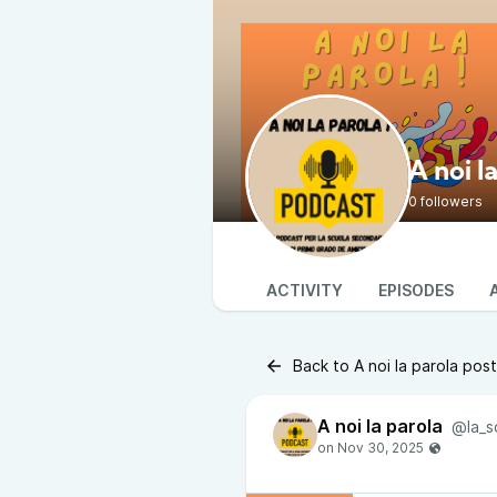
A noi l
0 followers
ACTIVITY
EPISODES
Back to A noi la parola pos
A noi la parola
@la_s