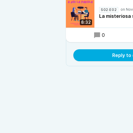
S02:E02
La misteriosa
8:32
0
Reply to