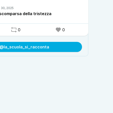
 scomparsa della tristezza
0
0
 @la_scuola_si_racconta