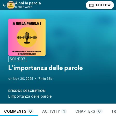
A noi la parola
FOLLOW
0 followers
S01:E07
L'importanza delle parole
•
7min 38s
EPISODE DESCRIPTION
L’importanza delle parole
COMMENTS
0
ACTIVITY
1
CHAPTERS
0
TR