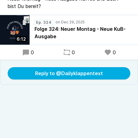
bist Du bereit?
Ep. 324
Folge 324: Neuer Montag - Neue KuB-
Ausgabe
6:12
0
0
0
Reply to @Dailyklappentext