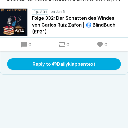
Ep. 331
Folge 332: Der Schatten des Windes
von Carlos Ruiz Zafon | 🌀 BlindBuch
6:14
(EP21)
0
0
0
Reply to @Dailyklappentext