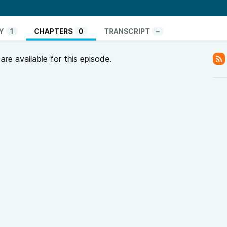
die Schwalbe Sinhá
r-Schreiner
Y
1
CHAPTERS
0
TRANSCRIPT
–
a.de/shop/home/artikeldetails/A1050327077
re available for this episode.
edia.org/wiki/Jorge_Amado
stellt. Text: Eigener Text
 von Canvas.com
u willst nur mal mit mir quatschen? Gerne! Dann
ommentar oder schreibe mir doch gerne. Ich würde