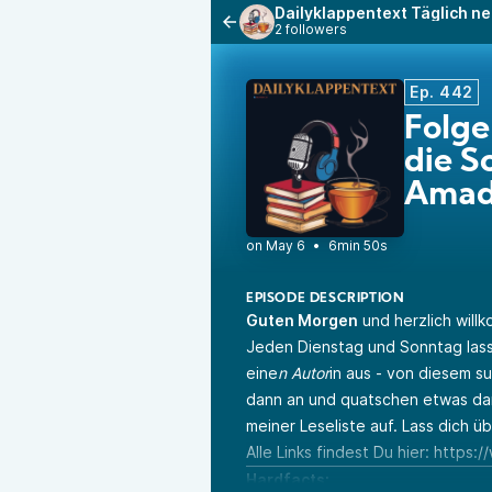
Dailyklappentext Täglich n
2 followers
Ep. 442
Folge
die S
Amado
•
6min 50s
EPISODE DESCRIPTION
Guten Morgen
und herzlich will
Jeden Dienstag und Sonntag lass
eine
n Autor
in aus - von diesem s
dann an und quatschen etwas darü
meiner Leseliste auf. Lass dich ü
Alle Links findest Du hier:
https:/
Hardfacts: