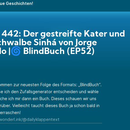
eue Geschichten!
 442: Der gestreifte Kater und
chwalbe Sinhá von Jorge
 |🌀 BlindBuch (EP52)
kommen zur neuesten Folge des Formats: „BlindBuch”.
e ich den Zufallsgenerator entscheiden und wähle
uche ich mir dann ein Buch. Dieses schauen wir uns
ber. Vielleicht taucht dieses Buch ja schon bald in
berraschen!
/wonderl.ink/@dailyklappentext