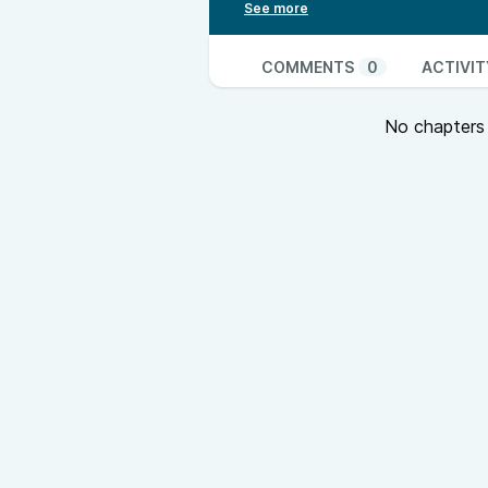
Titel: Der gestreifte Kater und 
Autor: Jorge Amado
Übersetzerin: Karin von Schwede
COMMENTS
0
ACTIVIT
Link zum Buch:
https://www.thali
Umfang: 103 Seiten
No chapters a
Kosten: 16,00 € (Taschenbuch)
Verlag: Insel Verlag
Genre: Roman u. Illustrationen
ISBN 978-3-458-19457-6
Über den Autor:
https://de.wikip
Quellen & Copyright:
Intromusik: Wurde mit Musica.ai er
Die restlichen Grafiken kommen
Kritik? Feedback? Wünsche oder d
hinterlasse mir doch gerne ein K
mich sehr darüber freuen.
Social Media:
Bluesky:
Dailyklappentext
Mastodon:
Dailyklappentext