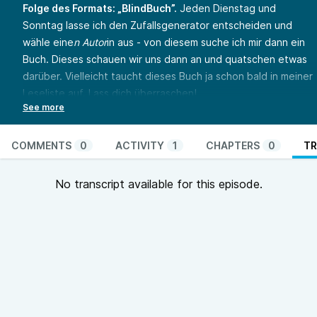
Folge des Formats: „BlindBuch”.
Jeden Dienstag und
Sonntag lasse ich den Zufallsgenerator entscheiden und
wähle eine
n Autor
in aus - von diesem suche ich mir dann ein
Buch. Dieses schauen wir uns dann an und quatschen etwas
darüber. Vielleicht taucht dieses Buch ja schon bald in meiner
Leseliste auf. Lass dich überraschen!
Alle Links findest Du hier:
https://wonderl.ink/@dailyklappentext
Hardfacts:
COMMENTS
0
ACTIVITY
1
CHAPTERS
0
TR
Titel: Arsène Lupin - Gentleman-Gauner
Autor: Maurice Leblanc
No transcript available for this episode.
Link zum Buch:
https://www.thalia.de/shop/home/artikeldetails/A1060148045
Umfang: 280 Seiten
Kosten: 11,90 € (Taschenbuch)
Übersetzer: Martin Barkawitz
Verlag: Belle Époque
Genre: Kriminalliteratur
ISBN: 978-3-96357-158-9